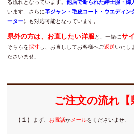
る流れとなっています。
他店で断られた紳士服・婦
います。さらに
革ジャン
・
毛皮コート
・
ウエディン
ーター
にも対応可能となっています。
県外の方は、お直したい洋服
サ
と、一緒に
そちらを
採寸
し、お直ししてお客様へご
返送
いたし
ださいませ。
ご注文の流れ【
（１）
まず、
お電話
か
メール
をくださいませ。