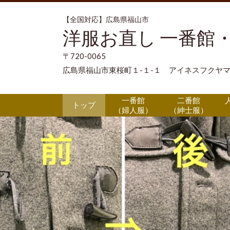
【全国対応】広島県福山市
洋服お直し 一番館
〒720-0065
広島県福山市東桜町１-１-１ アイネスフクヤマ
一番館
二番館
人
トップ
（婦人服）
（紳士服）