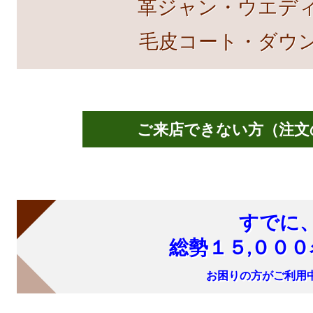
革ジャン・
ウエデ
毛皮コート
・ダウ
ご来店できない方（注文
すでに
総勢１５,００
お困りの方がご利用