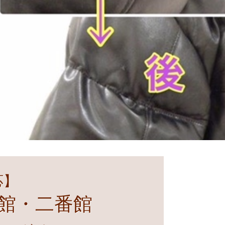
応】
番館・二番館