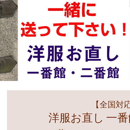
【全国対
洋服お直し 一