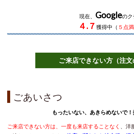
Google
現在、
のク
４.７
獲得中（
５点満
ご来店できない方（注文
ごあいさつ
もったいない、あきらめないで！
ご来店できない方は、
一度も来店することなく
、洋