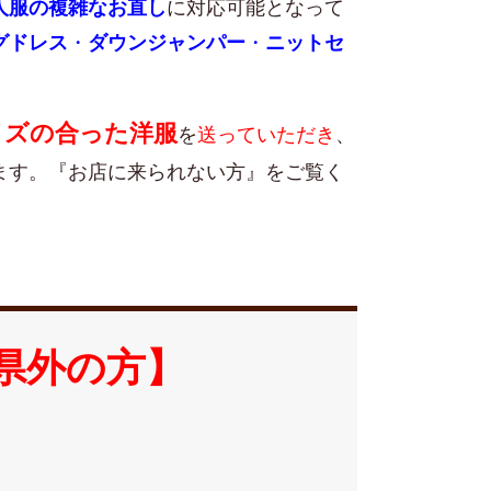
人服の複雑なお直し
に対応可能となって
グドレス
・
ダウンジャンパー
・
ニットセ
イズの合った洋服
を
送っていただき
、
ます。『お店に来られない方』をご覧く
県外の方】