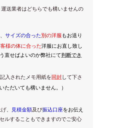
、運送業者はどちらでも構いませんの
て、
サイズの合った
別の洋服
もお送り
お客様の体に合った
洋服にお直し致し
う直せばよいのか弊社にて
判断でき
ご記入されたメモ用紙を
同封
して下さ
いただいても構いません。）
上げ、
見積金額
及び
振込口座
をお伝え
セルすることもできますのでご安心