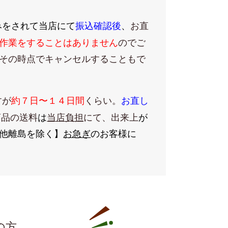
みをされて当店にて
振込確認後
、
お直
作業をすることはありません
のでご
その時点でキャンセルすることもで
すが
約７日〜１４日間
くらい。
お直し
商品の送料
は
当店負担
にて、出来上
が
他離島を除く】
お急ぎ
のお客様に
の方、