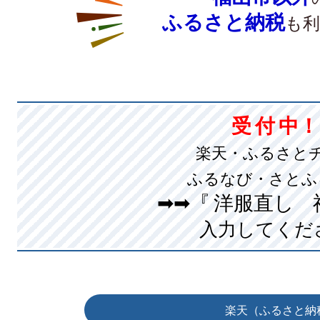
ふるさと納税
も利
受 付 中
楽天・ふるさと
ふるなび・さとふ
➡➡『 洋服直し
入力してくだ
楽天（ふるさと納