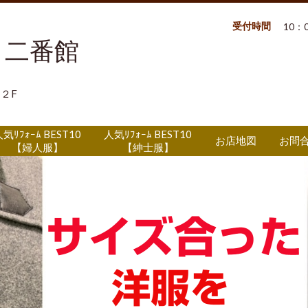
受付時間
10：
・二番館
２F
気ﾘﾌｫｰﾑ BEST10
人気ﾘﾌｫｰﾑ BEST10
お店地図
お問
【婦人服】
【紳士服】