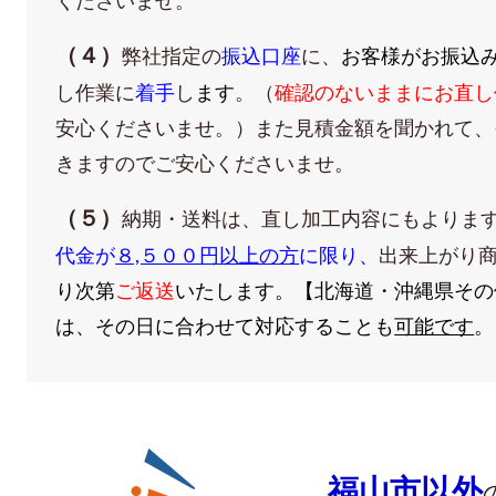
くださいませ。
（４）
弊社指定の
振込口座
に、
お客様がお振込
し作業に
着手
し
ます
。（
確認のないままにお直し
安心くださいませ。）また見積金額を聞かれて、
きますのでご安心くださいませ。
（５）
納期・送料は、直し加工内容にもよりま
代金が
８,５００円以上の方
に限り、
出来上がり
り
次第
ご返送
いたしま
す。
【北海道・沖縄県その
は、その日に合わせて対応することも
可能です
。
福山市以外