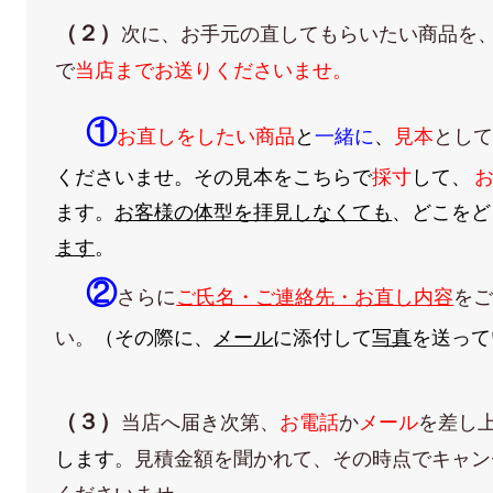
（２）
次に、お手元の直してもらいたい商品を
で
当店までお送
りくださいませ。
①
お直しをしたい商品
と
一緒に
、
見本
とし
くださいませ。その見本をこちらで
採寸
して、
ます。
お客様の体型を拝見しなくても
、どこをど
ます
。
②
さらに
ご氏名・ご連絡先・お直し内容
を
い。
（その際に、
メール
に添付して
写真
を送って
（３）
当店へ届き次第、
お電話
か
メール
を差し
します
。見積金額を聞かれて、その時点でキャン